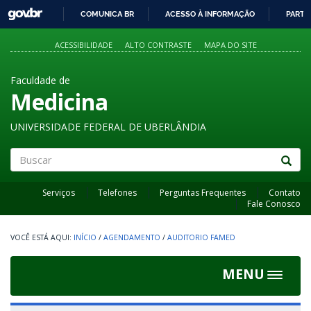
GOVBR
COMUNICA BR
ACESSO À INFORMAÇÃO
PARTI
IR
PARA
ACESSIBILIDADE
ALTO CONTRASTE
MAPA DO SITE
O
CONTEÚDO
Faculdade de
Medicina
UNIVERSIDADE FEDERAL DE UBERLÂNDIA
Buscar
Serviços
Telefones
Perguntas Frequentes
Contato
Fale Conosco
INÍCIO
/
AGENDAMENTO
/
AUDITORIO FAMED
MENU
Toggle
navigat