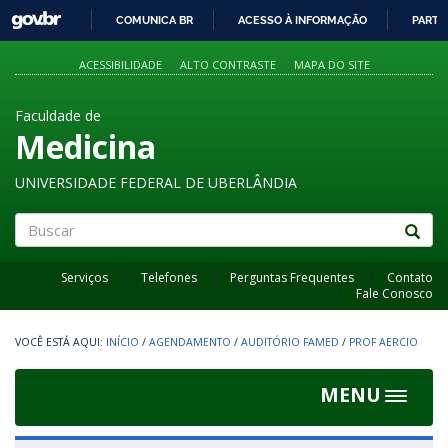
GOVBR
COMUNICA BR
ACESSO À INFORMAÇÃO
PARTI
IR
PARA
ACESSIBILIDADE
ALTO CONTRASTE
MAPA DO SITE
O
CONTEÚDO
Faculdade de
Medicina
UNIVERSIDADE FEDERAL DE UBERLÂNDIA
Buscar
Serviços
Telefones
Perguntas Frequentes
Contato
Fale Conosco
INÍCIO
/
AGENDAMENTO
/
AUDITÓRIO FAMED
/
PROF AERCIO
MENU
Toggle
navigat