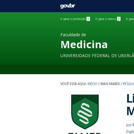
GOVBR
Ir para o conteúdo
1
Ir para o menu
2
Ir pa
Faculdade de
Medicina
UNIVERSIDADE FEDERAL DE UBERL
INÍCIO
/
MAIS FAMED
/
PESQU
L
M
por
Publ