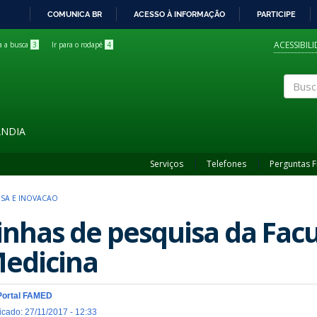
COMUNICA BR
ACESSO À INFORMAÇÃO
PARTICIPE
IR
PARA
ACESSIBIL
ra a busca
3
Ir para o rodapé
4
O
CONTEÚDO
Buscar
ÂNDIA
Serviços
Telefones
Perguntas 
ISA E INOVACAO
inhas de pesquisa da Fac
edicina
Portal FAMED
icado: 27/11/2017 - 12:33