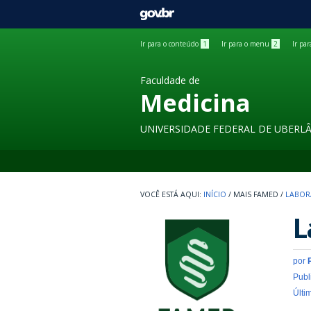
GOVBR
Ir para o conteúdo
1
Ir para o menu
2
Ir pa
Faculdade de
Medicina
UNIVERSIDADE FEDERAL DE UBERL
INÍCIO
/
MAIS FAMED
/
LABOR
L
por
Publ
Últi