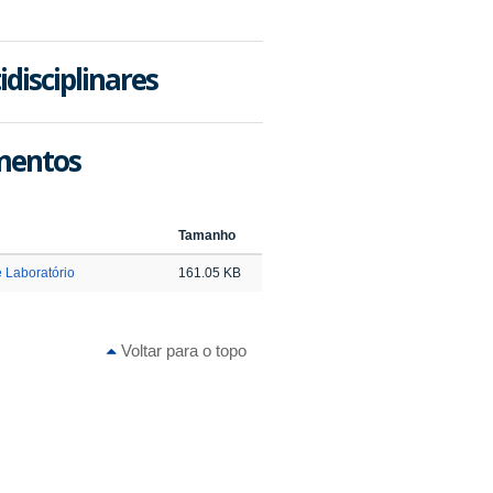
disciplinares
imentos
Tamanho
 Laboratório
161.05 KB
Voltar para o topo