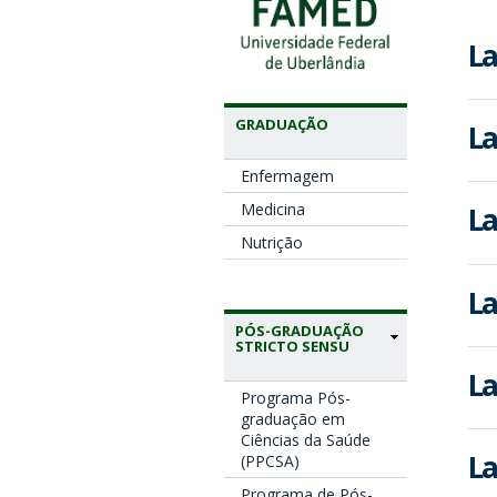
La
GRADUAÇÃO
La
Enfermagem
Medicina
La
Nutrição
La
PÓS-GRADUAÇÃO
STRICTO SENSU
La
Programa Pós-
graduação em
Ciências da Saúde
La
(PPCSA)
Programa de Pós-