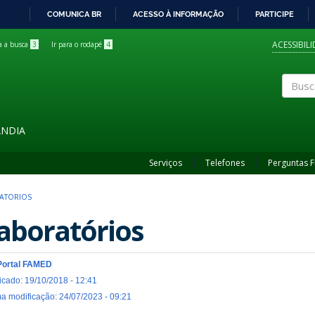
COMUNICA BR
ACESSO À INFORMAÇÃO
PARTICIPE
IR
PARA
ACESSIBIL
ra a busca
3
Ir para o rodapé
4
O
CONTEÚDO
Buscar
ÂNDIA
Serviços
Telefones
Perguntas 
ATORIOS
aboratórios
Portal FAMED
icado: 19/10/2018 - 12:41
ma modificação: 24/07/2023 - 09:21