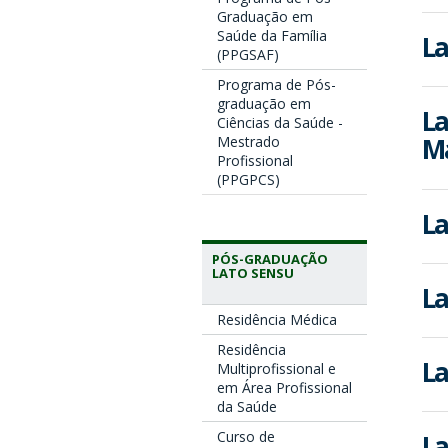
Graduação em
Saúde da Família
La
(PPGSAF)
Programa de Pós-
graduação em
La
Ciências da Saúde -
Ma
Mestrado
Profissional
(PPGPCS)
La
PÓS-GRADUAÇÃO
LATO SENSU
La
Residência Médica
Residência
La
Multiprofissional e
em Área Profissional
da Saúde
Curso de
La