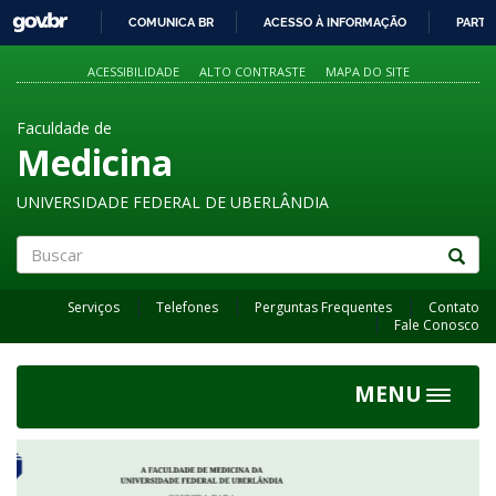
GOVBR
COMUNICA BR
ACESSO À INFORMAÇÃO
PARTI
IR
PARA
ACESSIBILIDADE
ALTO CONTRASTE
MAPA DO SITE
O
CONTEÚDO
Faculdade de
Medicina
UNIVERSIDADE FEDERAL DE UBERLÂNDIA
Buscar
Serviços
Telefones
Perguntas Frequentes
Contato
Fale Conosco
MENU
Toggle
navigat
Previous
Next