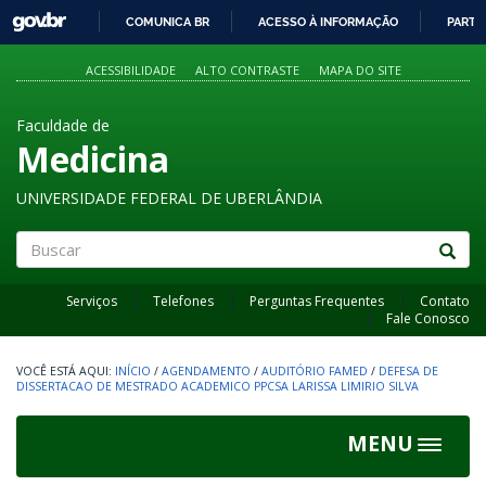
GOVBR
COMUNICA BR
ACESSO À INFORMAÇÃO
PARTI
IR
PARA
ACESSIBILIDADE
ALTO CONTRASTE
MAPA DO SITE
O
CONTEÚDO
Faculdade de
Medicina
UNIVERSIDADE FEDERAL DE UBERLÂNDIA
Buscar
Serviços
Telefones
Perguntas Frequentes
Contato
Fale Conosco
INÍCIO
/
AGENDAMENTO
/
AUDITÓRIO FAMED
/
DEFESA DE
DISSERTACAO DE MESTRADO ACADEMICO PPCSA LARISSA LIMIRIO SILVA
MENU
Toggle
navigat