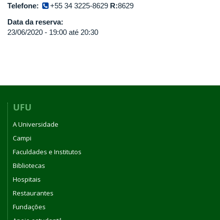
Telefone:
+55 34 3225-8629
R:
8629
Data da reserva:
23/06/2020 -
19:00
até
20:30
UFU
A Universidade
Campi
Faculdades e Institutos
Bibliotecas
Hospitais
Restaurantes
Fundações