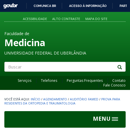
GOVBR
COMUNICA BR
ACESSO À INFORMAÇÃO
PARTI
IR
PARA
ACESSIBILIDADE
ALTO CONTRASTE
MAPA DO SITE
O
CONTEÚDO
Faculdade de
Medicina
UNIVERSIDADE FEDERAL DE UBERLÂNDIA
Buscar
Serviços
Telefones
Perguntas Frequentes
Contato
Fale Conosco
INÍCIO
/
AGENDAMENTO
/
AUDITÓRIO FAMED
/
PROVA PARA
RESIDENTES DA ORTOPEDIA E TRAUMATOLOGIA
MENU
Toggle
navigat