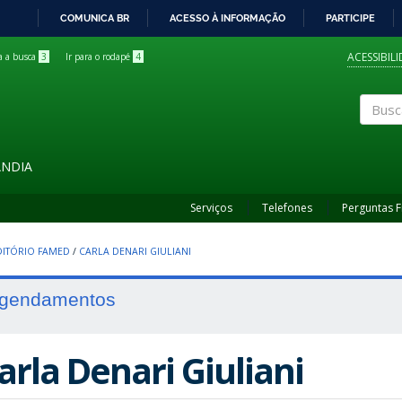
COMUNICA BR
ACESSO À INFORMAÇÃO
PARTICIPE
IR
PARA
ACESSIBIL
ra a busca
3
Ir para o rodapé
4
O
CONTEÚDO
Buscar
ÂNDIA
Serviços
Telefones
Perguntas 
ITÓRIO FAMED
/
CARLA DENARI GIULIANI
gendamentos
arla Denari Giuliani