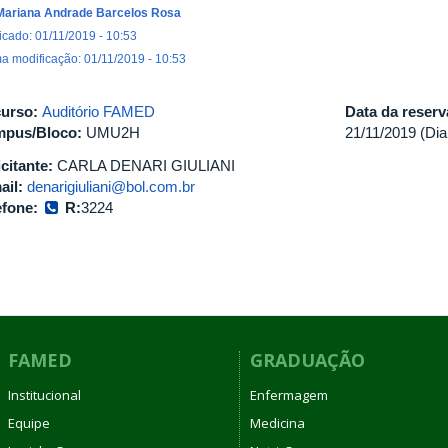
Mariana Andrade Barcelos Rosa
icado: 01/11/2019 - 10:53
ma modificação: 01/11/2019 - 10:53
urso:
Auditório FAMED
Data da reser
pus/Bloco:
UMU2H
21/11/2019 (Dia
icitante:
CARLA DENARI GIULIANI
ail:
denarigiuliani@bol.com.br
efone:
R:
3224
FAMED
GRADUAÇÃO
Institucional
Enfermagem
Equipe
Medicina