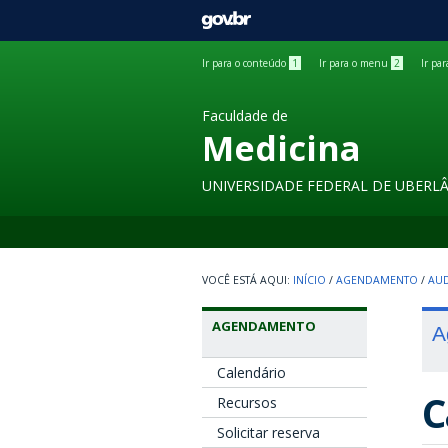
GOVBR
Ir para o conteúdo
1
Ir para o menu
2
Ir pa
Faculdade de
Medicina
UNIVERSIDADE FEDERAL DE UBERL
INÍCIO
/
AGENDAMENTO
/
AUD
AGENDAMENTO
A
Calendário
C
Recursos
Solicitar reserva