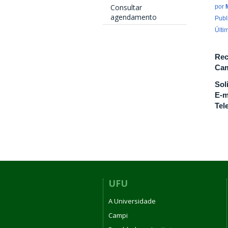
Consultar
por
agendamento
Publ
Últi
Rec
Cam
Sol
E-m
Tel
UFU
A Universidade
Campi