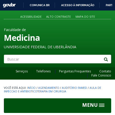
GOVBR
COMUNICA BR
ACESSO À INFORMAÇÃO
PARTI
IR
PARA
ACESSIBILIDADE
ALTO CONTRASTE
MAPA DO SITE
O
CONTEÚDO
Faculdade de
Medicina
UNIVERSIDADE FEDERAL DE UBERLÂNDIA
Buscar
Serviços
Telefones
Perguntas Frequentes
Contato
Fale Conosco
INÍCIO
/
AGENDAMENTO
/
AUDITÓRIO FAMED
/
AULA DE
INFECCAO E ANTIBIOTICOTERAPIA EM CIRURGIA
MENU
Toggle
navigat