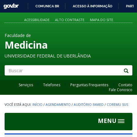
GOVBR
COMUNICA BR
ACESSO À INFORMAÇÃO
PARTI
IR
PARA
ACESSIBILIDADE
ALTO CONTRASTE
MAPA DO SITE
O
CONTEÚDO
Faculdade de
Medicina
UNIVERSIDADE FEDERAL DE UBERLÂNDIA
Buscar
Serviços
Telefones
Perguntas Frequentes
Contato
Fale Conosco
INÍCIO
/
AGENDAMENTO
/
AUDITÓRIO FAMED
/
COREMU SUS
MENU
Toggle
navigat