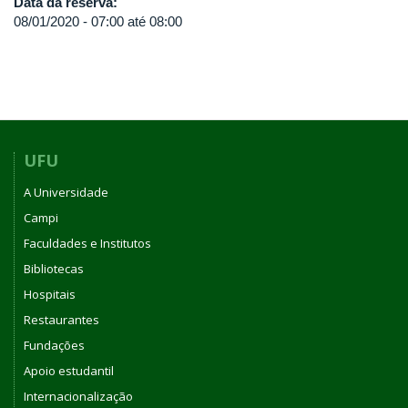
Data da reserva:
08/01/2020 -
07:00
até
08:00
UFU
A Universidade
Campi
Faculdades e Institutos
Bibliotecas
Hospitais
Restaurantes
Fundações
Apoio estudantil
Internacionalização