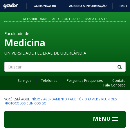
GOVBR
COMUNICA BR
ACESSO À INFORMAÇÃO
PARTI
IR
PARA
ACESSIBILIDADE
ALTO CONTRASTE
MAPA DO SITE
O
CONTEÚDO
Faculdade de
Medicina
UNIVERSIDADE FEDERAL DE UBERLÂNDIA
Buscar
Serviços
Telefones
Perguntas Frequentes
Contato
Fale Conosco
INÍCIO
/
AGENDAMENTO
/
AUDITÓRIO FAMED
/
REUNIOES
PROTOCOLOS CLINICOS GO
MENU
Toggle
navigat