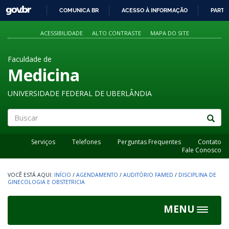
GOVBR
COMUNICA BR
ACESSO À INFORMAÇÃO
PARTI
IR
PARA
ACESSIBILIDADE
ALTO CONTRASTE
MAPA DO SITE
O
CONTEÚDO
Faculdade de
Medicina
UNIVERSIDADE FEDERAL DE UBERLÂNDIA
Buscar
Serviços
Telefones
Perguntas Frequentes
Contato
Fale Conosco
INÍCIO
/
AGENDAMENTO
/
AUDITÓRIO FAMED
/
DISCIPLINA DE
GINECOLOGIA E OBSTETRICIA
MENU
Toggle
navigat