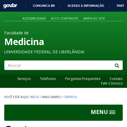
GOVBR
COMUNICA BR
ACESSO À INFORMAÇÃO
PARTI
IR
PARA
ACESSIBILIDADE
ALTO CONTRASTE
MAPA DO SITE
O
CONTEÚDO
Faculdade de
Medicina
UNIVERSIDADE FEDERAL DE UBERLÂNDIA
Buscar
Serviços
Telefones
Perguntas Frequentes
Contato
Fale Conosco
INÍCIO
/
MAIS FAMED
/
CENTROS
MENU
Toggle
navigat