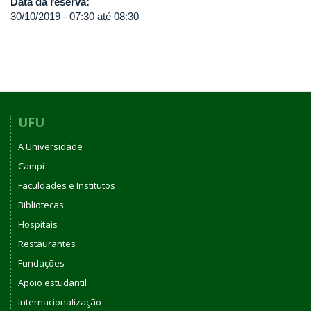
Data da reserva:
30/10/2019 -
07:30
até
08:30
UFU
A Universidade
Campi
Faculdades e Institutos
Bibliotecas
Hospitais
Restaurantes
Fundações
Apoio estudantil
Internacionalização