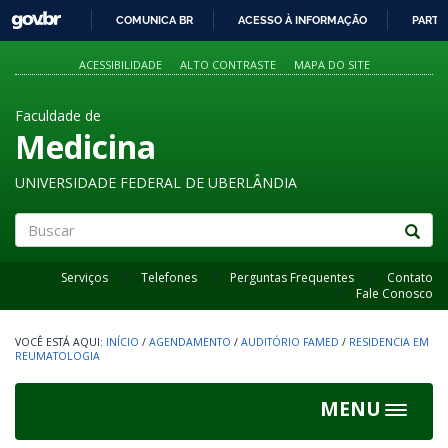
GOVBR
COMUNICA BR
ACESSO À INFORMAÇÃO
PARTI
IR
PARA
ACESSIBILIDADE
ALTO CONTRASTE
MAPA DO SITE
O
CONTEÚDO
Faculdade de
Medicina
UNIVERSIDADE FEDERAL DE UBERLÂNDIA
Buscar
Serviços
Telefones
Perguntas Frequentes
Contato
Fale Conosco
INÍCIO
/
AGENDAMENTO
/
AUDITÓRIO FAMED
/
RESIDENCIA EM
REUMATOLOGIA
MENU
Toggle
navigat