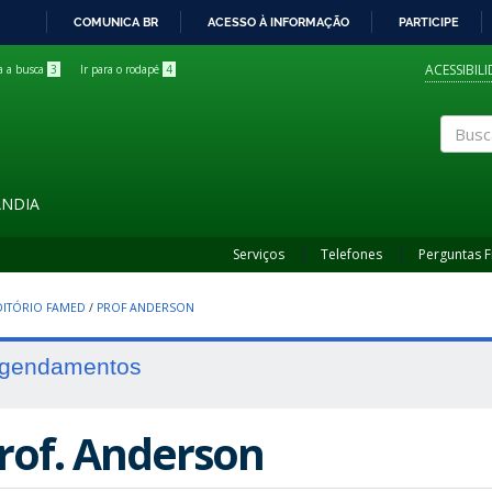
COMUNICA BR
ACESSO À INFORMAÇÃO
PARTICIPE
IR
PARA
ACESSIBIL
ra a busca
3
Ir para o rodapé
4
O
CONTEÚDO
Buscar
ÂNDIA
Serviços
Telefones
Perguntas 
ITÓRIO FAMED
/
PROF ANDERSON
gendamentos
rof. Anderson