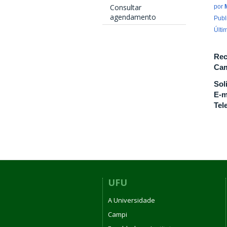
Consultar
por
agendamento
Publ
Últi
Rec
Cam
Sol
E-m
Tel
UFU
A Universidade
Campi