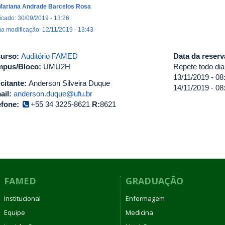
Mariana Andrade Barcelos Rosa
icado: 30/09/2019 - 13:26
ma modificação: 12/11/2019 - 13:43
urso:
Auditório FAMED
Data da reser
pus/Bloco:
UMU2H
Repete todo dia
13/11/2019 -
08
icitante:
Anderson Silveira Duque
14/11/2019 -
08
ail:
anderson.duque@ufu.br
efone:
+55 34 3225-8621
R:
8621
FAMED
GRADUAÇÃO
Institucional
Enfermagem
Equipe
Medicina