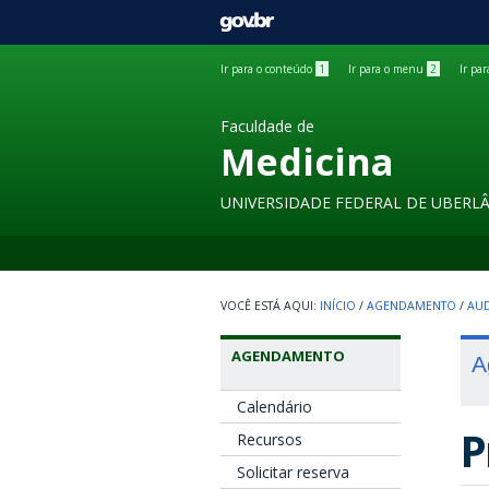
GOVBR
Ir para o conteúdo
1
Ir para o menu
2
Ir pa
Faculdade de
Medicina
UNIVERSIDADE FEDERAL DE UBERL
INÍCIO
/
AGENDAMENTO
/
AUD
AGENDAMENTO
A
Calendário
P
Recursos
Solicitar reserva