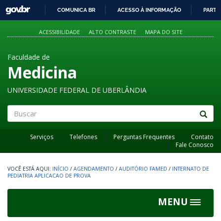
GOVBR
COMUNICA BR
ACESSO À INFORMAÇÃO
PARTI
IR
PARA
ACESSIBILIDADE
ALTO CONTRASTE
MAPA DO SITE
O
CONTEÚDO
Faculdade de
Medicina
UNIVERSIDADE FEDERAL DE UBERLÂNDIA
Buscar
Serviços
Telefones
Perguntas Frequentes
Contato
Fale Conosco
INÍCIO
/
AGENDAMENTO
/
AUDITÓRIO FAMED
/
INTERNATO DE
PEDIATRIA APLICACAO DE PROVA
MENU
Toggle
navigat