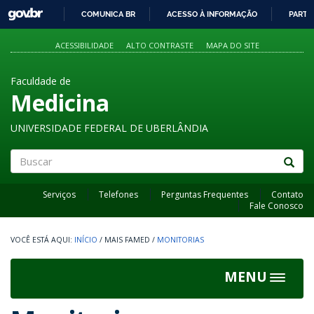
GOVBR
COMUNICA BR
ACESSO À INFORMAÇÃO
PARTI
IR
PARA
ACESSIBILIDADE
ALTO CONTRASTE
MAPA DO SITE
O
CONTEÚDO
Faculdade de
Medicina
UNIVERSIDADE FEDERAL DE UBERLÂNDIA
Buscar
Serviços
Telefones
Perguntas Frequentes
Contato
Fale Conosco
INÍCIO
/
MAIS FAMED
/
MONITORIAS
MENU
Toggle
navigat