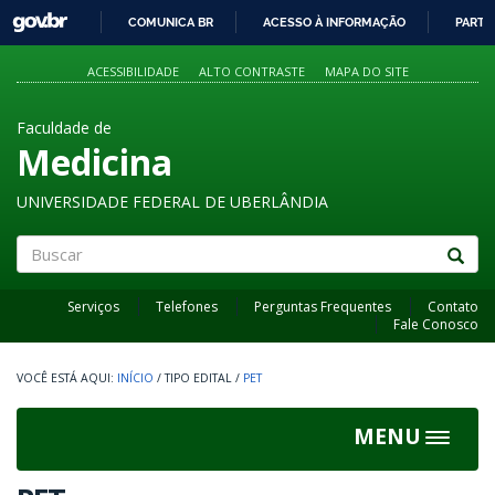
GOVBR
COMUNICA BR
ACESSO À INFORMAÇÃO
PARTI
IR
PARA
ACESSIBILIDADE
ALTO CONTRASTE
MAPA DO SITE
O
CONTEÚDO
Faculdade de
Medicina
UNIVERSIDADE FEDERAL DE UBERLÂNDIA
Buscar
Serviços
Telefones
Perguntas Frequentes
Contato
Fale Conosco
INÍCIO
/
TIPO EDITAL
/
PET
MENU
Toggle
navigat