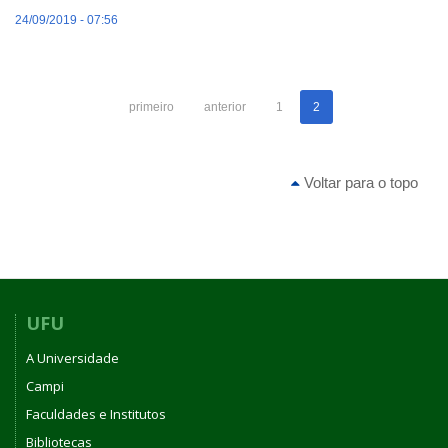
24/09/2019 - 07:56
primeiro
anterior
1
2
Voltar para o topo
UFU
A Universidade
Campi
Faculdades e Institutos
Bibliotecas