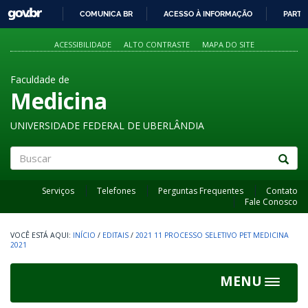
GOVBR
COMUNICA BR
ACESSO À INFORMAÇÃO
PARTI
IR
PARA
ACESSIBILIDADE
ALTO CONTRASTE
MAPA DO SITE
O
CONTEÚDO
Faculdade de
Medicina
UNIVERSIDADE FEDERAL DE UBERLÂNDIA
Buscar
Serviços
Telefones
Perguntas Frequentes
Contato
Fale Conosco
INÍCIO
/
EDITAIS
/
2021 11 PROCESSO SELETIVO PET MEDICINA
2021
MENU
Toggle
navigat