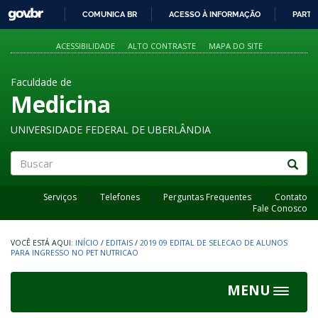
GOVBR
COMUNICA BR
ACESSO À INFORMAÇÃO
PARTI
IR
PARA
ACESSIBILIDADE
ALTO CONTRASTE
MAPA DO SITE
O
CONTEÚDO
Faculdade de
Medicina
UNIVERSIDADE FEDERAL DE UBERLÂNDIA
Buscar
Serviços
Telefones
Perguntas Frequentes
Contato
Fale Conosco
INÍCIO
/
EDITAIS
/
2019 09 EDITAL DE SELECAO DE ALUNOS
PARA INGRESSO NO PET NUTRICAO
MENU
Toggle
navigat