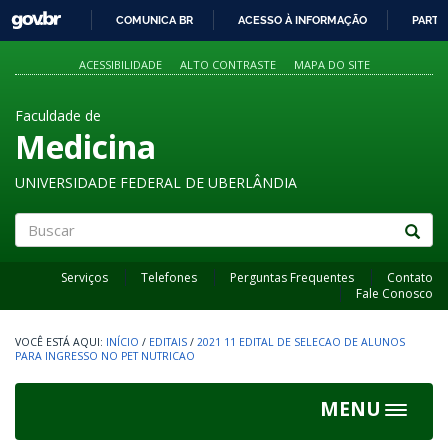
GOVBR
COMUNICA BR
ACESSO À INFORMAÇÃO
PARTI
IR
PARA
ACESSIBILIDADE
ALTO CONTRASTE
MAPA DO SITE
O
CONTEÚDO
Faculdade de
Medicina
UNIVERSIDADE FEDERAL DE UBERLÂNDIA
Buscar
Serviços
Telefones
Perguntas Frequentes
Contato
Fale Conosco
INÍCIO
/
EDITAIS
/
2021 11 EDITAL DE SELECAO DE ALUNOS
PARA INGRESSO NO PET NUTRICAO
MENU
Toggle
navigat