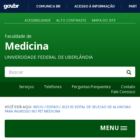
GOVBR
COMUNICA BR
ACESSO À INFORMAÇÃO
PARTI
IR
PARA
ACESSIBILIDADE
ALTO CONTRASTE
MAPA DO SITE
O
CONTEÚDO
Faculdade de
Medicina
UNIVERSIDADE FEDERAL DE UBERLÂNDIA
Buscar
Serviços
Telefones
Perguntas Frequentes
Contato
Fale Conosco
INÍCIO
/
EDITAIS
/
2023 05 EDITAL DE SELECAO DE ALUNOSAS
PARA INGRESSO NO PET MEDICINA
MENU
Toggle
navigat