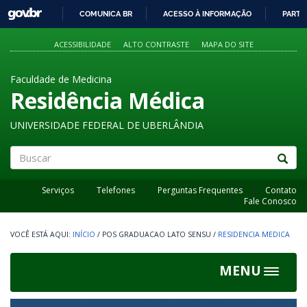
GOVBR
COMUNICA BR
ACESSO À INFORMAÇÃO
PARTI
IR
PARA
ACESSIBILIDADE
ALTO CONTRASTE
MAPA DO SITE
O
CONTEÚDO
Faculdade de Medicina
Residência Médica
UNIVERSIDADE FEDERAL DE UBERLÂNDIA
Buscar
Serviços
Telefones
Perguntas Frequentes
Contato
Fale Conosco
INÍCIO
/
POS GRADUACAO LATO SENSU
/
RESIDENCIA MEDICA
MENU
Toggle
navigat