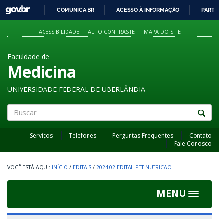
GOVBR
COMUNICA BR
ACESSO À INFORMAÇÃO
PARTI
IR
PARA
ACESSIBILIDADE
ALTO CONTRASTE
MAPA DO SITE
O
CONTEÚDO
Faculdade de
Medicina
UNIVERSIDADE FEDERAL DE UBERLÂNDIA
Buscar
Serviços
Telefones
Perguntas Frequentes
Contato
Fale Conosco
INÍCIO
/
EDITAIS
/
2024 02 EDITAL PET NUTRICAO
MENU
Toggle
navigat