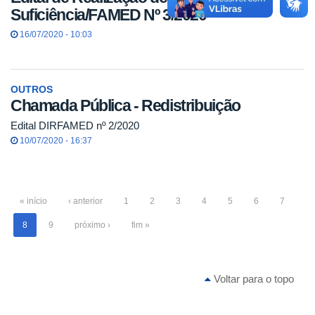
Suficiência/FAMED Nº 3/2020
16/07/2020 - 10:03
OUTROS
Chamada Pública - Redistribuição
Edital DIRFAMED nº 2/2020
10/07/2020 - 16:37
« início
‹ anterior
1
2
3
4
5
6
7
8
9
próximo ›
fim »
Voltar para o topo