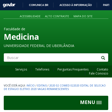
GOVBR
COMUNICA BR
ACESSO À INFORMAÇÃO
PARTI
IR
PARA
ACESSIBILIDADE
ALTO CONTRASTE
MAPA DO SITE
O
CONTEÚDO
Faculdade de
Medicina
UNIVERSIDADE FEDERAL DE UBERLÂNDIA
Buscar
Serviços
Telefones
Perguntas Frequentes
Contato
Fale Conosco
INÍCIO
/
EDITAIS
/
2020 02 COMED 022020 EDITAL DE SELECAO
DE ESTAGIO ELETIVO 2020 VAGAS REMANESCENTES
MENU
Toggle
navigat