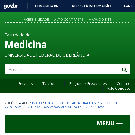
GOVBR
COMUNICA BR
ACESSO À INFORMAÇÃO
PARTI
IR
PARA
ACESSIBILIDADE
ALTO CONTRASTE
MAPA DO SITE
O
CONTEÚDO
Faculdade de
Medicina
UNIVERSIDADE FEDERAL DE UBERLÂNDIA
Buscar
Serviços
Telefones
Perguntas Frequentes
Contato
Fale Conosco
INÍCIO
/
EDITAIS
/
2021 06 ABERTURA DAS INSCRICOES E
PROCESSO DE SELECAO DAS VAGAS REMANESCENTES DO CURSO DE
MENU
Toggle
navigat