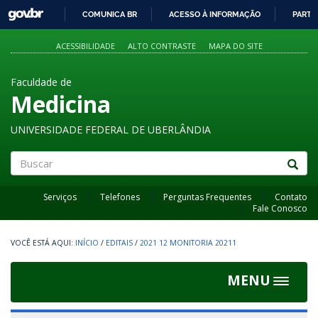
GOVBR
COMUNICA BR
ACESSO À INFORMAÇÃO
PARTI
IR
PARA
ACESSIBILIDADE
ALTO CONTRASTE
MAPA DO SITE
O
CONTEÚDO
Faculdade de
Medicina
UNIVERSIDADE FEDERAL DE UBERLÂNDIA
Buscar
Serviços
Telefones
Perguntas Frequentes
Contato
Fale Conosco
INÍCIO
/
EDITAIS
/
2021 12 MONITORIA 20211
MENU
Toggle
navigat