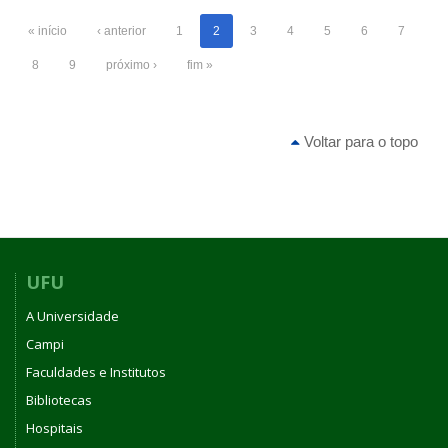
« início
‹ anterior
1
2
3
4
5
6
7
8
9
próximo ›
fim »
Voltar para o topo
UFU
A Universidade
Campi
Faculdades e Institutos
Bibliotecas
Hospitais