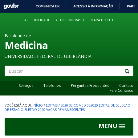
GOVBR
COMUNICA BR
ACESSO À INFORMAÇÃO
PARTI
IR
PARA
ACESSIBILIDADE
ALTO CONTRASTE
MAPA DO SITE
O
CONTEÚDO
Faculdade de
Medicina
UNIVERSIDADE FEDERAL DE UBERLÂNDIA
Buscar
Serviços
Telefones
Perguntas Frequentes
Contato
Fale Conosco
INÍCIO
/
EDITAIS
/
2020 02 COMED 022020 EDITAL DE SELECAO
DE ESTAGIO ELETIVO 2020 VAGAS REMANESCENTES
MENU
Toggle
navigat