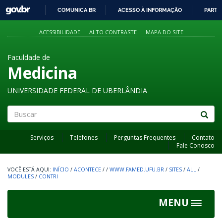
GOVBR
COMUNICA BR
ACESSO À INFORMAÇÃO
PARTI
IR
PARA
ACESSIBILIDADE
ALTO CONTRASTE
MAPA DO SITE
O
CONTEÚDO
Faculdade de
Medicina
UNIVERSIDADE FEDERAL DE UBERLÂNDIA
Buscar
Serviços
Telefones
Perguntas Frequentes
Contato
Fale Conosco
INÍCIO
/
ACONTECE
/
/
WWW.FAMED.UFU.BR
/
SITES
/
ALL
/
MODULES
/
CONTRI
MENU
Toggle
navigat