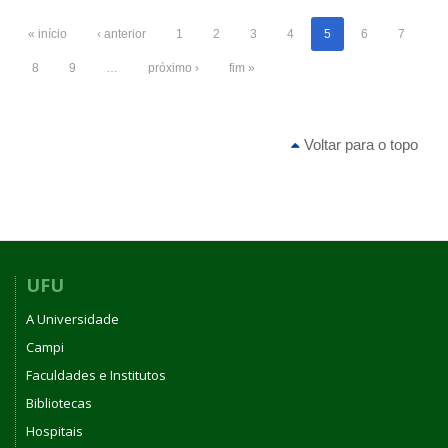
« início
‹ anterior
1
2
3
4
5
6
7
8
9
…
próximo ›
fim »
Voltar para o topo
UFU
A Universidade
Campi
Faculdades e Institutos
Bibliotecas
Hospitais