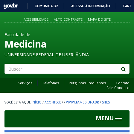
GOVBR
COMUNICA BR
ACESSO À INFORMAÇÃO
PARTI
IR
PARA
ACESSIBILIDADE
ALTO CONTRASTE
MAPA DO SITE
O
CONTEÚDO
Faculdade de
Medicina
UNIVERSIDADE FEDERAL DE UBERLÂNDIA
Buscar
Serviços
Telefones
Perguntas Frequentes
Contato
Fale Conosco
INÍCIO
/
ACONTECE
/
/
WWW.FAMED.UFU.BR
/
SITES
MENU
Toggle
navigat