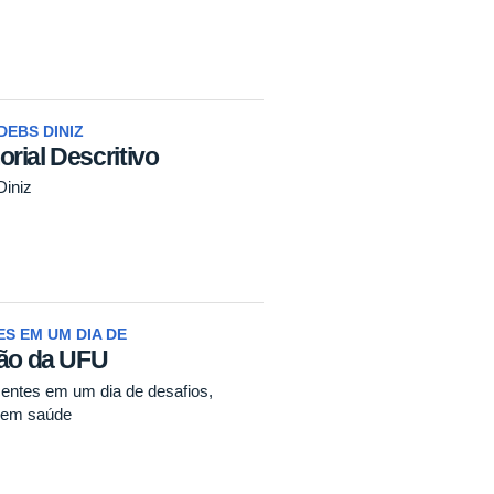
DEBS DINIZ
rial Descritivo
Diniz
S EM UM DIA DE
ção da UFU
centes em um dia de desafios,
o em saúde