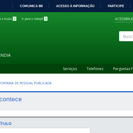
COMUNICA BR
ACESSO À INFORMAÇÃO
PARTICIPE
IR
PARA
ACESSIBIL
ra a busca
3
Ir para o rodapé
4
O
CONTEÚDO
Buscar
ÂNDIA
Serviços
Telefones
Perguntas 
 PORTARIA DE PESSOAL PUBLICADA
contece
ÍTULO