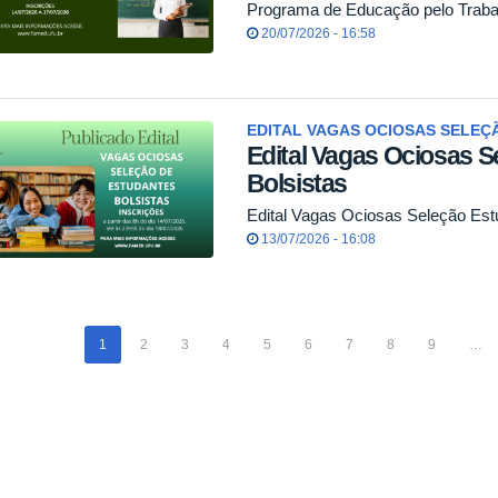
Programa de Educação pelo Traba
20/07/2026 - 16:58
EDITAL VAGAS OCIOSAS SELEÇ
Edital Vagas Ociosas S
Bolsistas
Edital Vagas Ociosas Seleção Est
13/07/2026 - 16:08
1
2
3
4
5
6
7
8
9
…