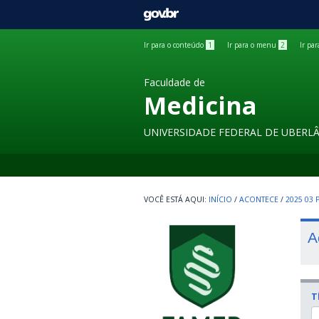
GOVBR
Ir para o conteúdo
1
Ir para o menu
2
Ir pa
Faculdade de
Medicina
UNIVERSIDADE FEDERAL DE UBERL
INÍCIO
/
ACONTECE
/
2025 03
A
T