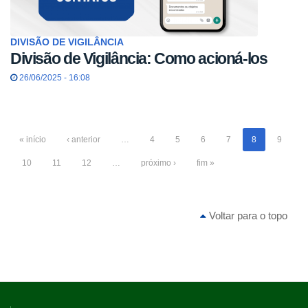
DIVISÃO DE VIGILÂNCIA
Divisão de Vigilância: Como acioná-los
26/06/2025 - 16:08
« início
‹ anterior
…
4
5
6
7
8
9
10
11
12
…
próximo ›
fim »
Voltar para o topo