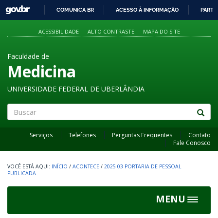
GOVBR
COMUNICA BR
ACESSO À INFORMAÇÃO
PARTI
IR
PARA
ACESSIBILIDADE
ALTO CONTRASTE
MAPA DO SITE
O
CONTEÚDO
Faculdade de
Medicina
UNIVERSIDADE FEDERAL DE UBERLÂNDIA
Buscar
Serviços
Telefones
Perguntas Frequentes
Contato
Fale Conosco
INÍCIO
/
ACONTECE
/
2025 03 PORTARIA DE PESSOAL
PUBLICADA
MENU
Toggle
navigat