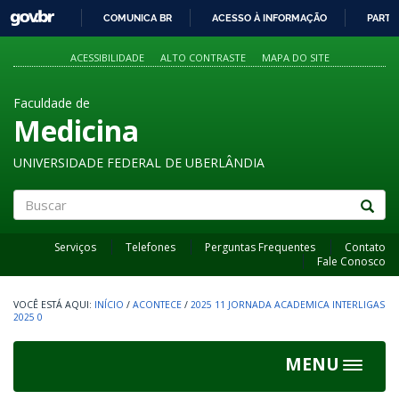
GOVBR
COMUNICA BR
ACESSO À INFORMAÇÃO
PARTI
IR
PARA
ACESSIBILIDADE
ALTO CONTRASTE
MAPA DO SITE
O
CONTEÚDO
Faculdade de
Medicina
UNIVERSIDADE FEDERAL DE UBERLÂNDIA
Buscar
Serviços
Telefones
Perguntas Frequentes
Contato
Fale Conosco
INÍCIO
/
ACONTECE
/
2025 11 JORNADA ACADEMICA INTERLIGAS
2025 0
MENU
Toggle
navigat