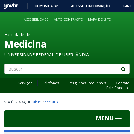
GOVBR
COMUNICA BR
ACESSO À INFORMAÇÃO
PARTI
IR
PARA
ACESSIBILIDADE
ALTO CONTRASTE
MAPA DO SITE
O
CONTEÚDO
Faculdade de
Medicina
UNIVERSIDADE FEDERAL DE UBERLÂNDIA
Buscar
Serviços
Telefones
Perguntas Frequentes
Contato
Fale Conosco
INÍCIO
/
ACONTECE
MENU
Toggle
navigat