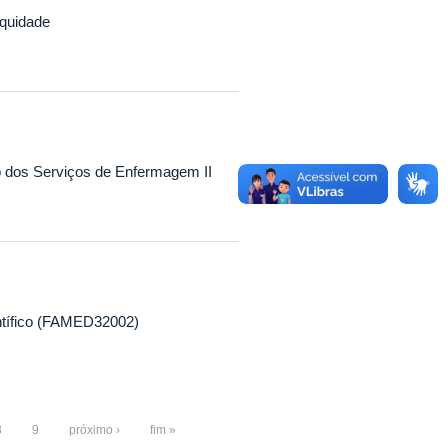
quidade
 dos Serviços de Enfermagem II
ntífico (FAMED32002)
8
9
próximo ›
fim »