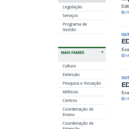
Edi
Legislação
28
Serviços
Programa de
Gestão
OU
ED
Exa
MAIS FAMED
04
Cultura
Extensão
OU
Pesquisa e Inovação
ED
Atléticas
Exa
24
Centros
Coordenação de
Ensino
Coordenação de
Extensão