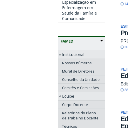
Especialização em
14
Enfermagem em
Saúde da Família e
Comunidade
ES
Pr
PR
FAMED
20
Institucional
Nossos números
PE
Mural de Diretores
Ed
Conselho da Unidade
Edi
Comitês e Comissões
28
Equipe
Corpo Docente
PE
Relatórios do Plano
Ed
de Trabalho Docente
Eq
Técnicos