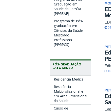
MO
Graduação em
ED
Saúde da Família
(PPGSAF)
Mo
Programa de Pós-
EDI
graduação em
09
Ciências da Saúde -
Mestrado
Profissional
(PPGPCS)
PE
Ed
PE
PÓS-GRADUAÇÃO
Edi
LATO SENSU
10
Residência Médica
Residência
PE
Multiprofissional e
Ed
em Área Profissional
da Saúde
Sa
Curso de
Edi