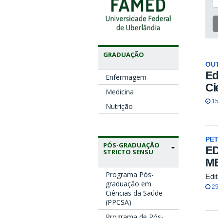
GRADUAÇÃO
OU
Ed
Enfermagem
Ci
Medicina
15
Nutrição
PE
PÓS-GRADUAÇÃO
ED
STRICTO SENSU
ME
Programa Pós-
Edi
graduação em
25
Ciências da Saúde
(PPCSA)
Programa de Pós-