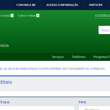
COMUNICA BR
ACESSO À INFORMAÇÃO
PARTICIPE
IR
PARA
ACESSIBIL
ra a busca
3
Ir para o rodapé
4
O
CONTEÚDO
Buscar
ÂNDIA
Serviços
Telefones
Perguntas 
ITAL DE SELECAO PARA ESTAGIO ELETIVO EXTERNO 2021 ESTUDANTES DE OUTRAS IES
ditais
ÍTULO
TIPO