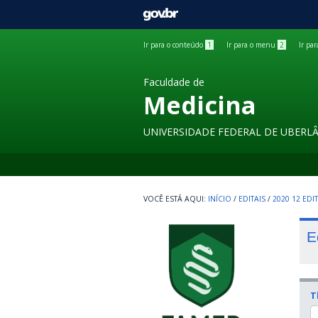
GOVBR
Ir para o conteúdo
1
Ir para o menu
2
Ir pa
Faculdade de
Medicina
UNIVERSIDADE FEDERAL DE UBERL
INÍCIO
/
EDITAIS
/
2020 12 ED
E
T