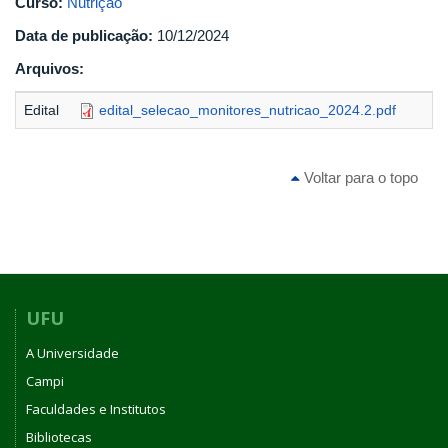
Curso:
Nutrição
Data de publicação:
10/12/2024
Arquivos:
Edital
edital_selecao_monitores_nutricao_2024.2.pdf
Voltar para o topo
UFU
A Universidade
Campi
Faculdades e Institutos
Bibliotecas