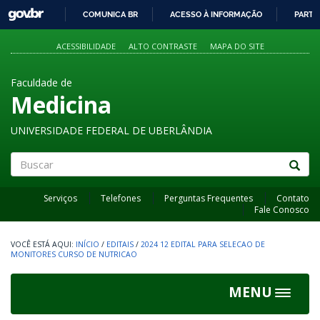
GOVBR
COMUNICA BR
ACESSO À INFORMAÇÃO
PARTI
IR
PARA
ACESSIBILIDADE
ALTO CONTRASTE
MAPA DO SITE
O
CONTEÚDO
Faculdade de
Medicina
UNIVERSIDADE FEDERAL DE UBERLÂNDIA
Buscar
Serviços
Telefones
Perguntas Frequentes
Contato
Fale Conosco
INÍCIO
/
EDITAIS
/
2024 12 EDITAL PARA SELECAO DE
MONITORES CURSO DE NUTRICAO
MENU
Toggle
navigat