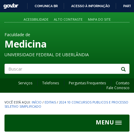
GOVBR
COMUNICA BR
ACESSO À INFORMAÇÃO
PARTI
IR
PARA
ACESSIBILIDADE
ALTO CONTRASTE
MAPA DO SITE
O
CONTEÚDO
Faculdade de
Medicina
UNIVERSIDADE FEDERAL DE UBERLÂNDIA
Buscar
Serviços
Telefones
Perguntas Frequentes
Contato
Fale Conosco
INÍCIO
/
EDITAIS
/
2024 10 CONCURSOS PUBLICOS E PROCESSO
SELETIVO SIMPLIFICADO
MENU
Toggle
navigat