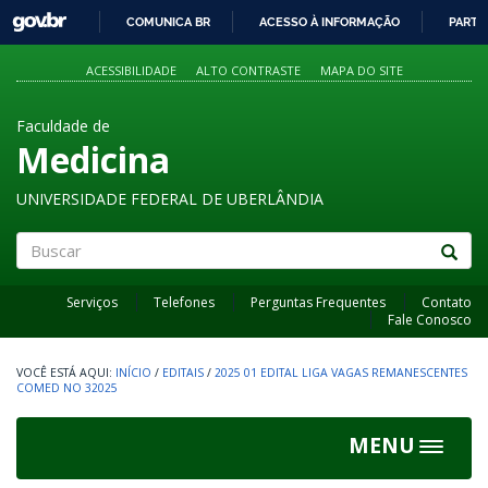
GOVBR
COMUNICA BR
ACESSO À INFORMAÇÃO
PARTI
IR
PARA
ACESSIBILIDADE
ALTO CONTRASTE
MAPA DO SITE
O
CONTEÚDO
Faculdade de
Medicina
UNIVERSIDADE FEDERAL DE UBERLÂNDIA
Buscar
Serviços
Telefones
Perguntas Frequentes
Contato
Fale Conosco
INÍCIO
/
EDITAIS
/
2025 01 EDITAL LIGA VAGAS REMANESCENTES
COMED NO 32025
MENU
Toggle
navigat