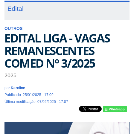
Edital
OUTROS
EDITAL LIGA - VAGAS
REMANESCENTES
COMED Nº 3/2025
2025
por
Karoline
Publicado: 25/01/2025 - 17:09
Última modificação: 07/02/2025 - 17:07
Whatsapp
acesse_o_site_httpsfamed.ufu_.br