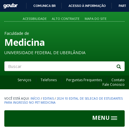
GOVBR
COMUNICA BR
ACESSO À INFORMAÇÃO
PARTI
IR
PARA
ACESSIBILIDADE
ALTO CONTRASTE
MAPA DO SITE
O
CONTEÚDO
Faculdade de
Medicina
UNIVERSIDADE FEDERAL DE UBERLÂNDIA
Buscar
Serviços
Telefones
Perguntas Frequentes
Contato
Fale Conosco
INÍCIO
/
EDITAIS
/
2024 10 EDITAL DE SELECAO DE ESTUDANTES
PARA INGRESSO NO PET MEDICINA
MENU
Toggle
navigat