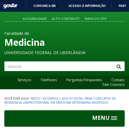
GOVBR
COMUNICA BR
ACESSO À INFORMAÇÃO
PARTI
IR
PARA
ACESSIBILIDADE
ALTO CONTRASTE
MAPA DO SITE
O
CONTEÚDO
Faculdade de
Medicina
UNIVERSIDADE FEDERAL DE UBERLÂNDIA
Buscar
Serviços
Telefones
Perguntas Frequentes
Contato
Fale Conosco
INÍCIO
/
ACONTECE
/
2025 07 EDITAL PARA CONCURSO DE
RESIDENCIA UNIPROFISSIONAL EM MEDICINA VETERINARIA INGRESSO]
MENU
Toggle
navigat