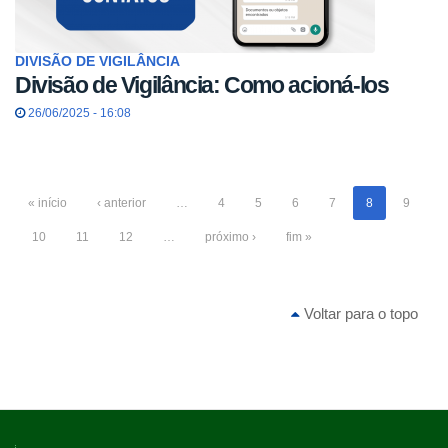
DIVISÃO DE VIGILÂNCIA
Divisão de Vigilância: Como acioná-los
26/06/2025 - 16:08
« início
‹ anterior
…
4
5
6
7
8
9
10
11
12
…
próximo ›
fim »
Voltar para o topo