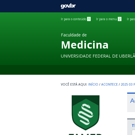
GOVBR
Ir para o conteúdo
1
Ir para o menu
2
Ir pa
Faculdade de
Medicina
UNIVERSIDADE FEDERAL DE UBERL
INÍCIO
/
ACONTECE
/
2025 03
A
T