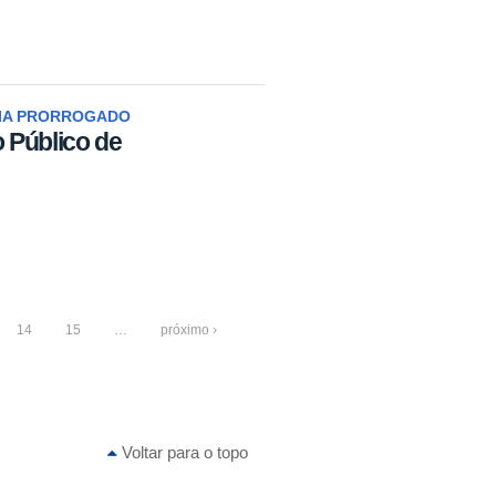
IA PRORROGADO
 Público de
14
15
…
próximo ›
Voltar para o topo