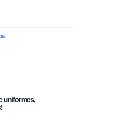
DE
 uniformes,
!