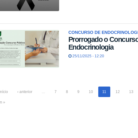
CONCURSO DE ENDOCRINOLOG
Prorrogado o Concurso
Endocrinologia
25/11/2025 - 12:20
início
‹ anterior
…
7
8
9
10
11
12
13
im »