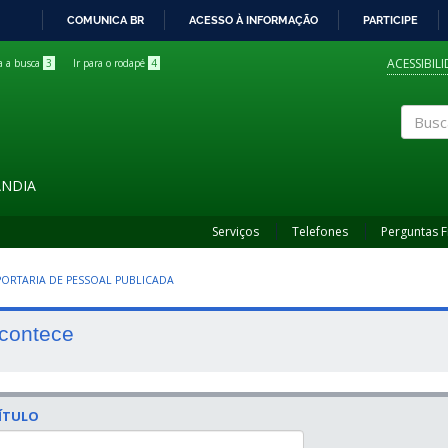
COMUNICA BR
ACESSO À INFORMAÇÃO
PARTICIPE
IR
PARA
ACESSIBIL
ra a busca
3
Ir para o rodapé
4
O
CONTEÚDO
Buscar
ÂNDIA
Serviços
Telefones
Perguntas 
 PORTARIA DE PESSOAL PUBLICADA
contece
ÍTULO