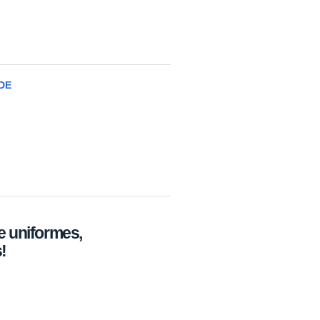
DE
 uniformes,
!