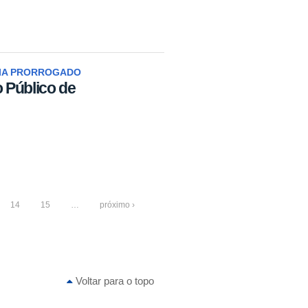
IA PRORROGADO
 Público de
14
15
…
próximo ›
Voltar para o topo