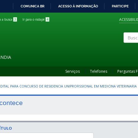
COMUNICA BR
ACESSO À INFORMAÇÃO
PARTICIPE
IR
PARA
ACESSIBIL
ra a busca
3
Ir para o rodapé
4
O
CONTEÚDO
Buscar
ÂNDIA
Serviços
Telefones
Perguntas 
 EDITAL PARA CONCURSO DE RESIDENCIA UNIPROFISSIONAL EM MEDICINA VETERINARIA
contece
ÍTULO