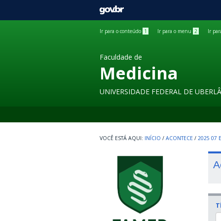
GOVBR
Ir para o conteúdo
1
Ir para o menu
2
Ir pa
Faculdade de
Medicina
UNIVERSIDADE FEDERAL DE UBERL
INÍCIO
/
ACONTECE
/
2025 07
A
T