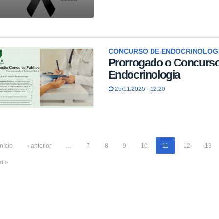
CONCURSO DE ENDOCRINOLOG
Prorrogado o Concurso
Endocrinologia
25/11/2025 - 12:20
início
‹ anterior
…
7
8
9
10
11
12
13
im »