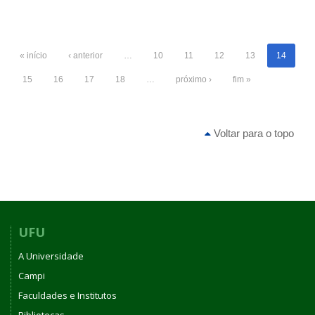
« início
‹ anterior
…
10
11
12
13
14
15
16
17
18
…
próximo ›
fim »
Voltar para o topo
UFU
A Universidade
Campi
Faculdades e Institutos