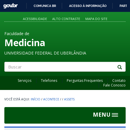
GOVBR
COMUNICA BR
ACESSO À INFORMAÇÃO
PARTI
IR
PARA
ACESSIBILIDADE
ALTO CONTRASTE
MAPA DO SITE
O
CONTEÚDO
Faculdade de
Medicina
UNIVERSIDADE FEDERAL DE UBERLÂNDIA
Buscar
Serviços
Telefones
Perguntas Frequentes
Contato
Fale Conosco
INÍCIO
/
ACONTECE
/
/
ASSETS
MENU
Toggle
navigat