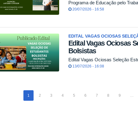
Programa de Educação pelo Traba
20/07/2026 - 16:58
EDITAL VAGAS OCIOSAS SELEÇ
Edital Vagas Ociosas S
Bolsistas
Edital Vagas Ociosas Seleção Est
13/07/2026 - 16:08
1
2
3
4
5
6
7
8
9
…