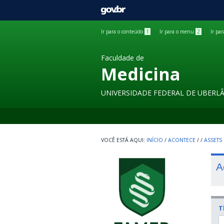
GOVBR
Ir para o conteúdo
1
Ir para o menu
2
Ir pa
Faculdade de
Medicina
UNIVERSIDADE FEDERAL DE UBERL
INÍCIO
/
ACONTECE
/
/
ASSETS
A
T