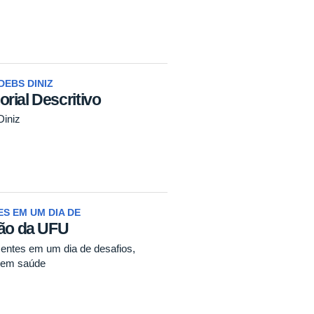
DEBS DINIZ
rial Descritivo
Diniz
S EM UM DIA DE
ção da UFU
centes em um dia de desafios,
o em saúde