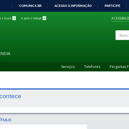
COMUNICA BR
ACESSO À INFORMAÇÃO
PARTICIPE
IR
PARA
ACESSIBIL
ra a busca
3
Ir para o rodapé
4
O
CONTEÚDO
Buscar
ÂNDIA
Serviços
Telefones
Perguntas 
contece
ÍTULO