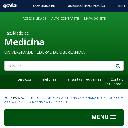
GOVBR
COMUNICA BR
ACESSO À INFORMAÇÃO
PARTI
IR
PARA
ACESSIBILIDADE
ALTO CONTRASTE
MAPA DO SITE
O
CONTEÚDO
Faculdade de
Medicina
UNIVERSIDADE FEDERAL DE UBERLÂNDIA
Buscar
Serviços
Telefones
Perguntas Frequentes
Contato
Fale Conosco
INÍCIO
/
ACONTECE
/
2024 12 4A CAMINHADA NO PARQUE COM
A COORDENACAO DE ENSINO DA FAMEDUFU
MENU
Toggle
navigat