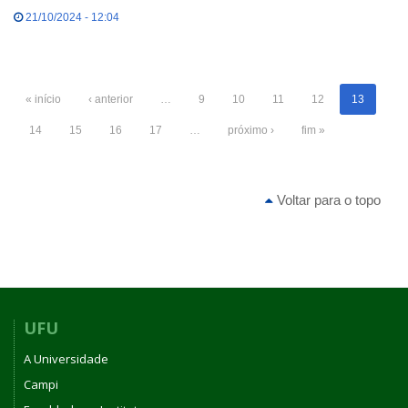
21/10/2024 - 12:04
« início
‹ anterior
…
9
10
11
12
13
14
15
16
17
…
próximo ›
fim »
Voltar para o topo
UFU
A Universidade
Campi