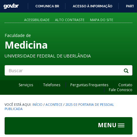
GOVBR
COMUNICA BR
ACESSO À INFORMAÇÃO
PARTI
IR
PARA
ACESSIBILIDADE
ALTO CONTRASTE
MAPA DO SITE
O
CONTEÚDO
Faculdade de
Medicina
UNIVERSIDADE FEDERAL DE UBERLÂNDIA
Buscar
Serviços
Telefones
Perguntas Frequentes
Contato
Fale Conosco
INÍCIO
/
ACONTECE
/
2025 03 PORTARIA DE PESSOAL
PUBLICADA
MENU
Toggle
navigat