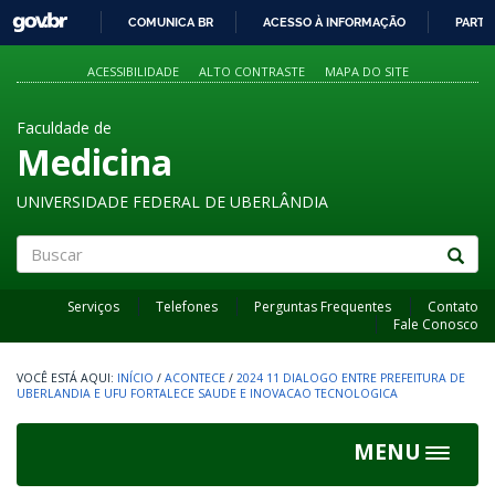
GOVBR
COMUNICA BR
ACESSO À INFORMAÇÃO
PARTI
IR
PARA
ACESSIBILIDADE
ALTO CONTRASTE
MAPA DO SITE
O
CONTEÚDO
Faculdade de
Medicina
UNIVERSIDADE FEDERAL DE UBERLÂNDIA
Buscar
Serviços
Telefones
Perguntas Frequentes
Contato
Fale Conosco
INÍCIO
/
ACONTECE
/
2024 11 DIALOGO ENTRE PREFEITURA DE
UBERLANDIA E UFU FORTALECE SAUDE E INOVACAO TECNOLOGICA
MENU
Toggle
navigat