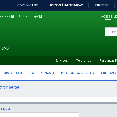
COMUNICA BR
ACESSO À INFORMAÇÃO
PARTICIPE
IR
PARA
ACESSIBIL
ra a busca
3
Ir para o rodapé
4
O
CONTEÚDO
Buscar
ÂNDIA
Serviços
Telefones
Perguntas 
 SERVIDORES FAMED SERAO HOMENAGEADOS PELA CAMERA MUNICIPAL DE UBERLANDI
contece
ÍTULO