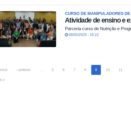
CURSO DE MANIPULADORES DE
Atividade de ensino e 
Parceria curso de Nutrição e Prog
08/05/2025 - 16:22
início
‹ anterior
…
5
6
7
8
9
10
11
im »