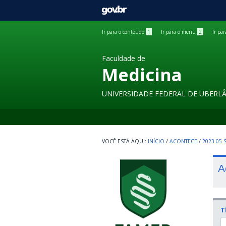
GOVBR
Ir para o conteúdo
1
Ir para o menu
2
Ir pa
Faculdade de
Medicina
UNIVERSIDADE FEDERAL DE UBERL
INÍCIO
/
ACONTECE
/
2023 05
A
T