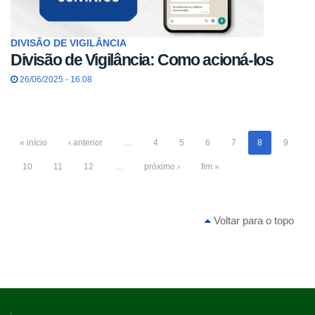
DIVISÃO DE VIGILÂNCIA
Divisão de Vigilância: Como acioná-los
26/06/2025 - 16:08
« início
‹ anterior
…
4
5
6
7
8
9
10
11
12
…
próximo ›
fim »
Voltar para o topo