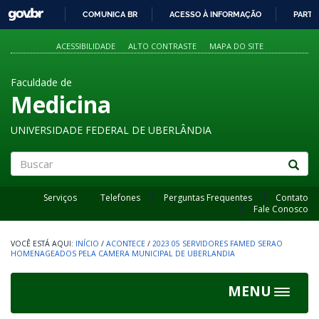
GOVBR
COMUNICA BR
ACESSO À INFORMAÇÃO
PARTI
IR
PARA
ACESSIBILIDADE
ALTO CONTRASTE
MAPA DO SITE
O
CONTEÚDO
Faculdade de
Medicina
UNIVERSIDADE FEDERAL DE UBERLÂNDIA
Buscar
Serviços
Telefones
Perguntas Frequentes
Contato
Fale Conosco
INÍCIO
/
ACONTECE
/
2023 05 SERVIDORES FAMED SERAO
HOMENAGEADOS PELA CAMERA MUNICIPAL DE UBERLANDIA
MENU
Toggle
navigat