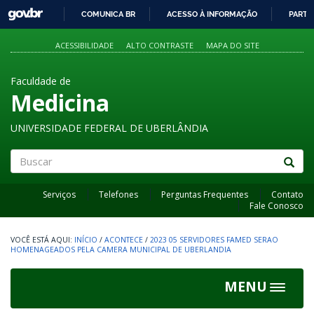
GOVBR
COMUNICA BR
ACESSO À INFORMAÇÃO
PARTI
IR
PARA
ACESSIBILIDADE
ALTO CONTRASTE
MAPA DO SITE
O
CONTEÚDO
Faculdade de
Medicina
UNIVERSIDADE FEDERAL DE UBERLÂNDIA
Buscar
Serviços
Telefones
Perguntas Frequentes
Contato
Fale Conosco
INÍCIO
/
ACONTECE
/
2023 05 SERVIDORES FAMED SERAO
HOMENAGEADOS PELA CAMERA MUNICIPAL DE UBERLANDIA
MENU
Toggle
navigat