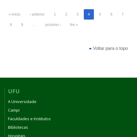
« início
‹ anterior
1
2
3
4
5
6
7
8
9
…
próximo ›
fim »
Voltar para o topo
UFU
A Universidade
Campi
Faculdades e Institutos
Bibliotecas
Hospitais